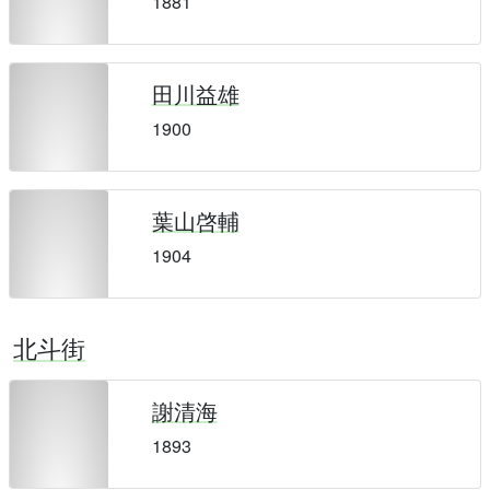
1881
田川益雄
1900
葉山啓輔
1904
北斗街
謝清海
1893