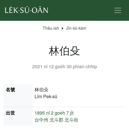
Thâu-ia̍h
Jîn-sū-kàm
林伯殳
2021 nî 12 goe̍h 30
phian-chhip
名號
林伯殳
Lîm Pek-sû
出世
1895 nî
2 goe̍h 7 ji̍t
台中州
北斗郡
北斗街