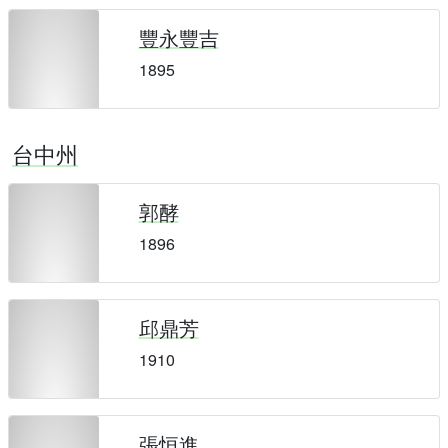
豐永豐吉
1895
台中州
郭酵
1896
邱鼎芳
1910
張恒進