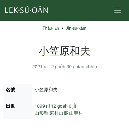
Thâu-ia̍h
Jîn-sū-kàm
小笠原和夫
2021 nî 12 goe̍h 30
phian-chhip
名號
小笠原和夫
出世
1899 nî
12 goe̍h 6 ji̍t
山形縣
東村山郡
山寺村