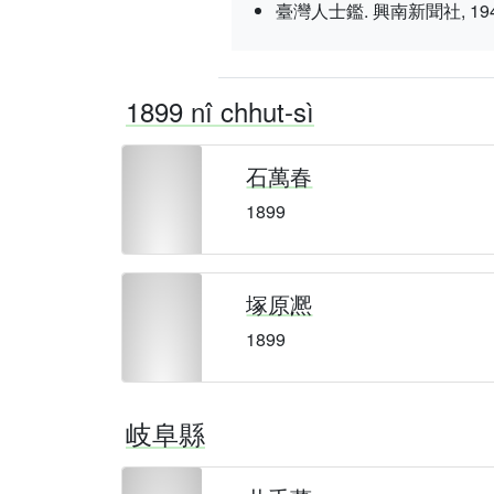
臺灣人士鑑. 興南新聞社, 1943 nî 3
1899 nî chhut-sì
石萬春
1899
塚原凞
1899
岐阜縣