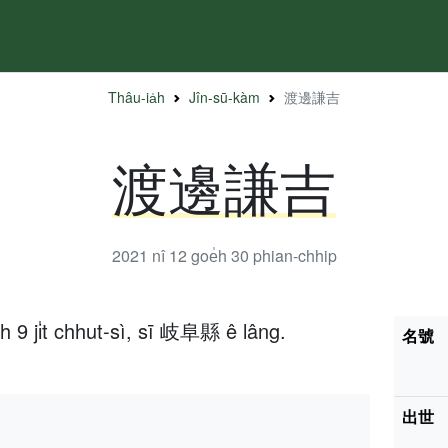
Thâu-ia̍h
Jîn-sū-kàm
渡邊謙吉
渡邊謙吉
2021 nî 12 goe̍h 30
phian-chhip
h 9 ji̍t chhut-sì, sī 岐阜縣 ê lâng.
名號
出世