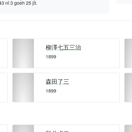
 goe̍h 25 ji̍t.
柳澤七五三治
1899
森田了三
1899