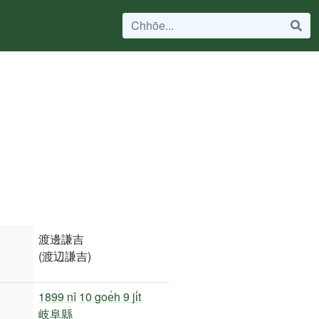
渡邊謙吉
(渡辺謙吉)
1899 nî
10 goe̍h 9 ji̍t
岐阜縣