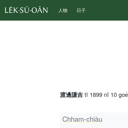
人物
日子
渡邊謙吉
tī 1899 nî 10 goe̍
Chham-chiàu