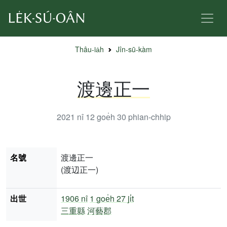
Thâu-ia̍h
Jîn-sū-kàm
渡邊正一
2021 nî 12 goe̍h 30
phian-chhip
名號
渡邊正一
(渡辺正一)
出世
1906 nî
1 goe̍h 27 ji̍t
三重縣
河藝郡