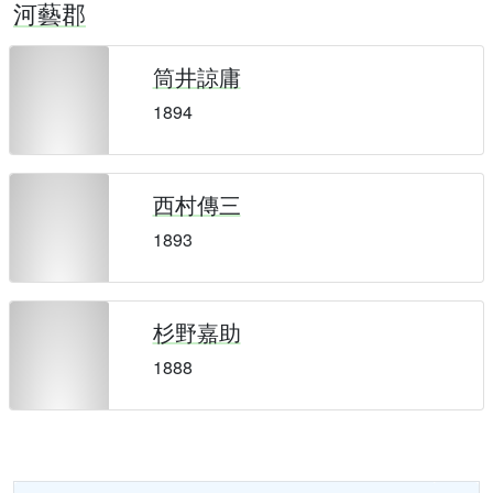
河藝郡
筒井諒庸
1894
西村傳三
1893
杉野嘉助
1888