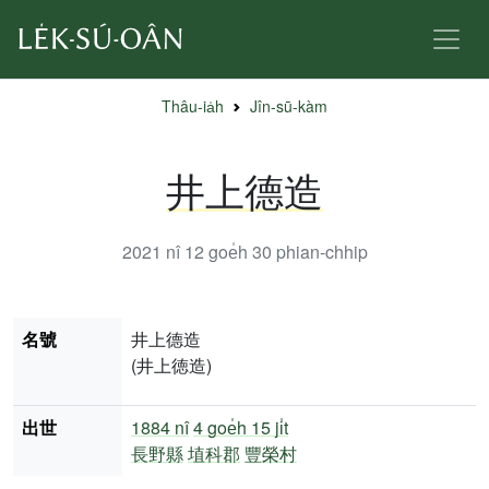
Thâu-ia̍h
Jîn-sū-kàm
井上德造
2021 nî 12 goe̍h 30
phian-chhip
名號
井上德造
(井上徳造)
出世
1884 nî
4 goe̍h 15 ji̍t
長野縣
埴科郡
豐榮村