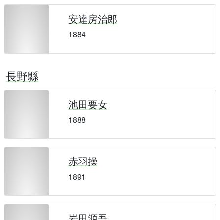
安達房治郎
1884
長野縣
池田要女
1888
赤羽操
1891
岩田源吾