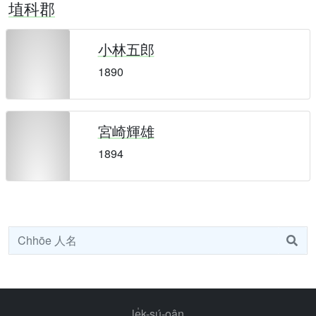
埴科郡
小林五郎
1890
宮崎輝雄
1894
le̍k-sú-oân