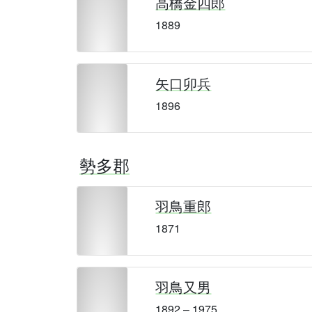
高橋金四郎
1889
矢口卯兵
1896
勢多郡
羽鳥重郎
1871
羽鳥又男
1892 – 1975