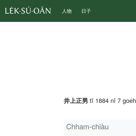
人物
日子
井上正男
tī 1884 nî 7 goe̍
Chham-chiàu