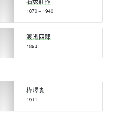
石坂莊作
1870 – 1940
渡邊四郎
1893
樺澤實
1911