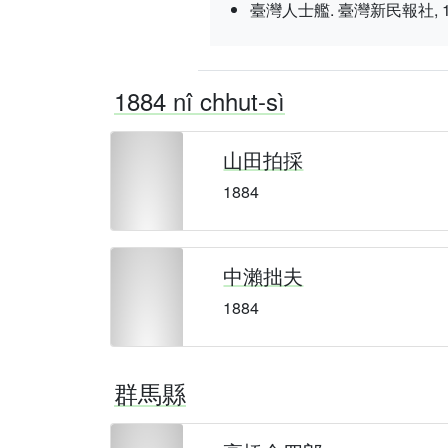
臺灣人士艦. 臺灣新民報社, 1937 nî
1884 nî chhut-sì
山田拍採
1884
中瀨拙夫
1884
群馬縣