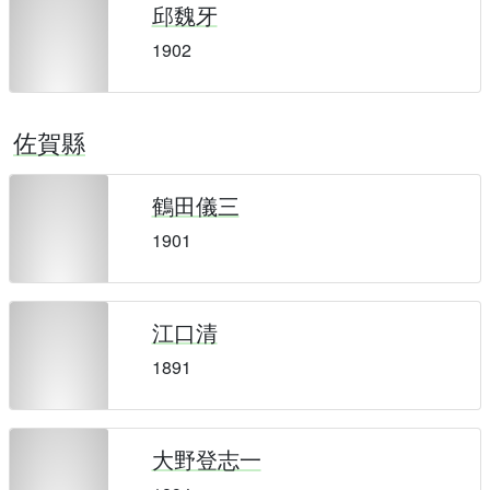
邱魏牙
1902
佐賀縣
鶴田儀三
1901
江口清
1891
大野登志一