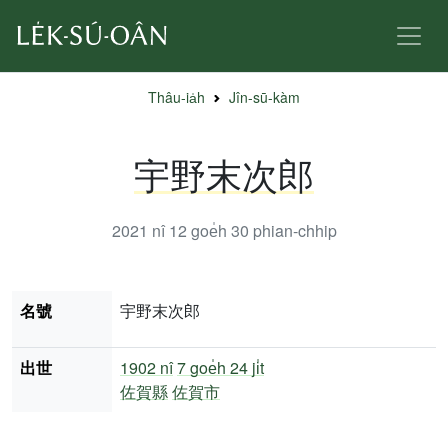
Thâu-ia̍h
Jîn-sū-kàm
宇野末次郎
2021 nî 12 goe̍h 30
phian-chhip
名號
宇野末次郎
出世
1902 nî
7 goe̍h 24 ji̍t
佐賀縣
佐賀市