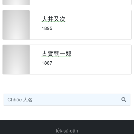
大井又次
1895
古賀朝一郎
1887
le̍k-sú-oân