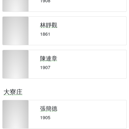
1908
林靜觀
1861
陳連章
1907
大寮庄
張簡德
1905