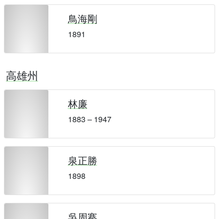
鳥海剛
1891
高雄州
林廉
1883 – 1947
泉正勝
1898
吳周騫