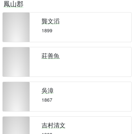
鳳山郡
龔文滔
1899
莊善魚
吳漳
1867
吉村清文