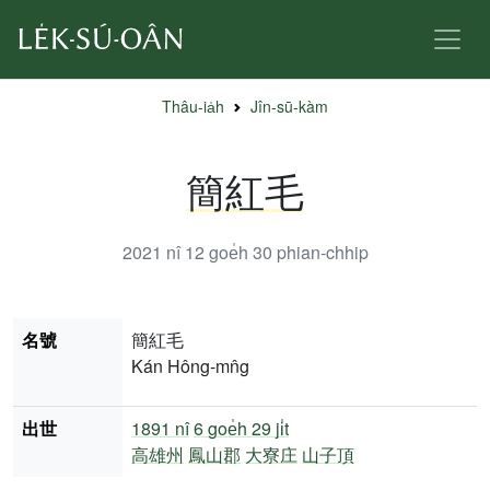
Thâu-ia̍h
Jîn-sū-kàm
簡紅毛
2021 nî 12 goe̍h 30
phian-chhip
名號
簡紅毛
Kán Hông-mn̂g
出世
1891 nî
6 goe̍h 29 ji̍t
高雄州
鳳山郡
大寮庄
山子頂