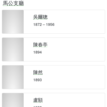
馬公支廳
吳爾聰
1872 – 1956
陳春亭
1894
陳然
1893
盧額