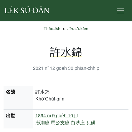
Thâu-ia̍h
Jîn-sū-kàm
許水錦
2021 nî 12 goe̍h 30
phian-chhip
名號
許水錦
Khó͘ Chúi-gím
出世
1894 nî
9 goe̍h 10 ji̍t
澎湖廳
馬公支廳
白沙庄
瓦硐