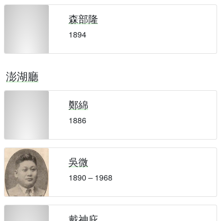
森部隆
1894
澎湖廳
鄭綿
1886
吳微
1890 – 1968
戴神庇