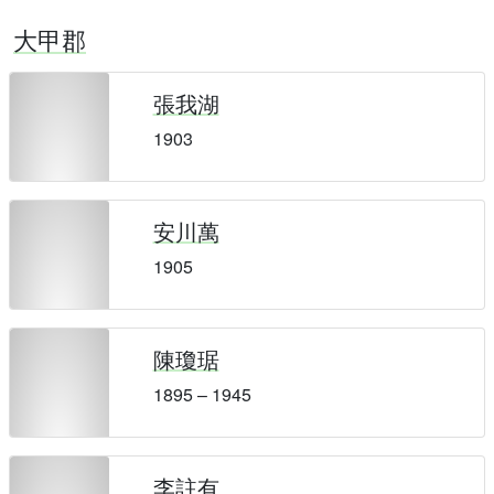
大甲郡
張我湖
1903
安川萬
1905
陳瓊琚
1895 – 1945
李註有