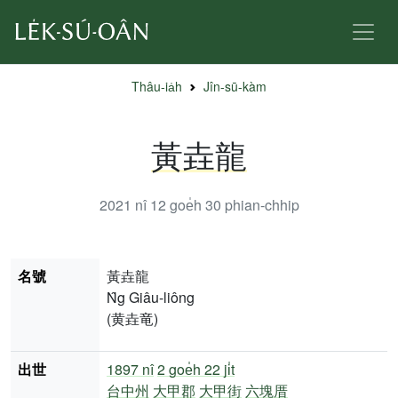
Thâu-ia̍h
Jîn-sū-kàm
黃垚龍
2021 nî 12 goe̍h 30
phian-chhip
名號
黃垚龍
N̂g Giâu-liông
(黄垚竜)
出世
1897 nî
2 goe̍h 22 ji̍t
台中州
大甲郡
大甲街
六塊厝