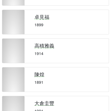
卓見福
1899
高積雅義
1914
陳煌
1891
大倉圭豐
1901