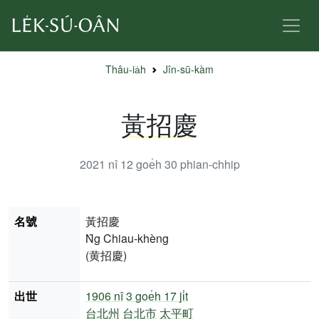
Thâu-ia̍h
Jîn-sū-kàm
黃招慶
2021 nî 12 goe̍h 30
phian-chhip
名號
黃招慶
N̂g Chiau-khèng
(黄招慶)
出世
1906 nî
3 goe̍h 17 ji̍t
台北州
台北市
太平町