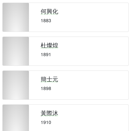
何興化
1883
杜燦煌
1891
簡士元
1898
黃際沐
1910