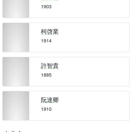
1903
柯啓業
1914
許智貴
1885
阮達卿
1910