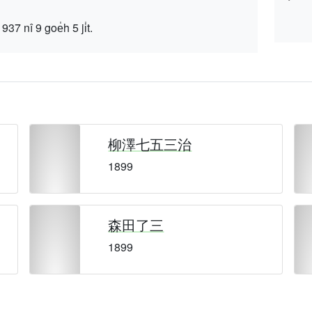
 9 goe̍h 5 ji̍t.
柳澤七五三治
1899
森田了三
1899