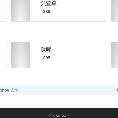
吳萱草
1889
陳哮
1895
le̍k-sú-oân