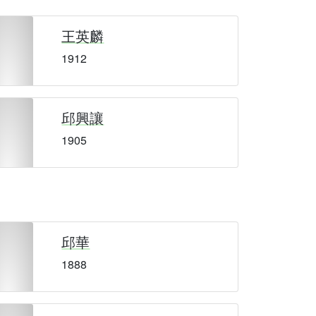
王英麟
1912
邱興讓
1905
邱華
1888