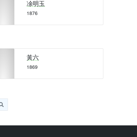
凃明玉
1876
黃六
1869