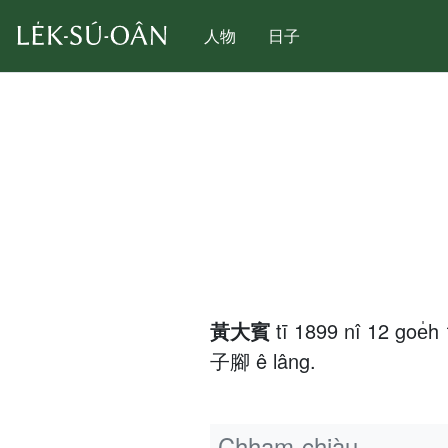
人物
日子
黃大賓
tī 1899 nî 12 goe
子腳 ê lâng.
Chham-chiàu