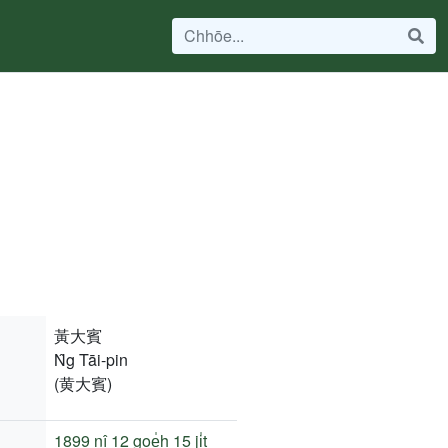
黃大賓
N̂g Tāi-pin
(黄大賓)
1899 nî
12 goe̍h 15 ji̍t