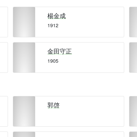
楊金成
1912
金田守正
1905
郭啓