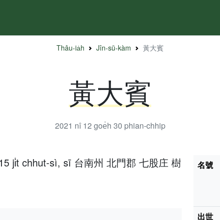
Thâu-ia̍h
Jîn-sū-kàm
黃大賓
黃大賓
2021 nî 12 goe̍h 30
phian-chhip
̍h 15 ji̍t chhut-sì, sī 台南州 北門郡 七股庄 樹
名號
出世