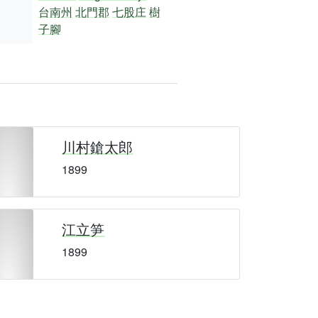
台南州
北門郡
七股庄
樹
子腳
川村鎗太郎
1899
江立笋
1899