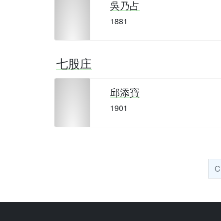
吳乃占
1881
七股庄
邱添寶
1901