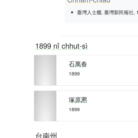
臺灣人士艦. 臺灣新民報社, 1937 nî
1899 nî chhut-sì
石萬春
1899
塚原凞
1899
台南州