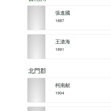
張進國
1887
王滄海
1891
北門郡
柯南献
1904