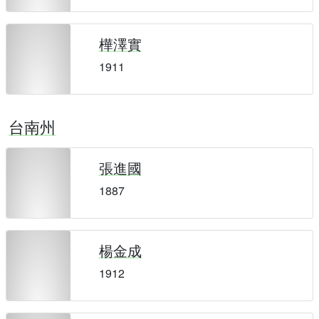
樺澤實
1911
台南州
張進國
1887
楊金成
1912