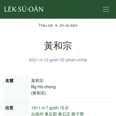
Thâu-ia̍h
Jîn-sū-kàm
黃和宗
2021 nî 12 goe̍h 30
phian-chhip
名號
黃和宗
N̂g Hô-chong
(黄和宗)
出世
1911 nî
7 goe̍h 15 ji̍t
台南州
東石郡
東石庄
蚶子寮