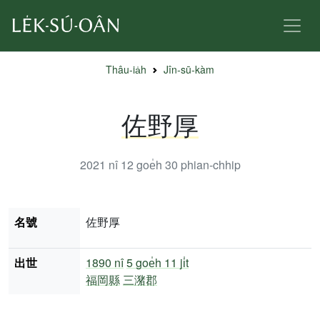
Thâu-ia̍h
Jîn-sū-kàm
佐野厚
2021 nî 12 goe̍h 30
phian-chhip
名號
佐野厚
出世
1890 nî
5 goe̍h 11 ji̍t
福岡縣
三潴郡