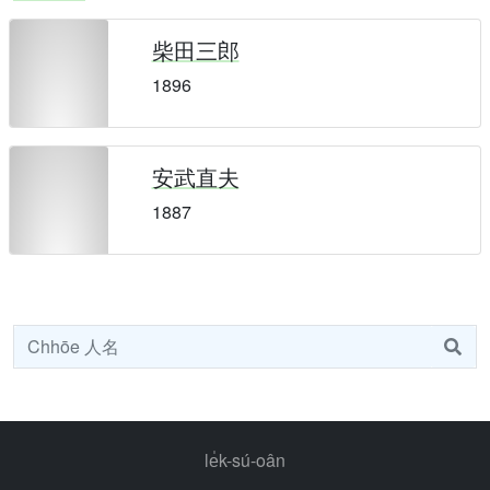
柴田三郎
1896
安武直夫
1887
le̍k-sú-oân