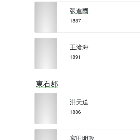
張進國
1887
王滄海
1891
東石郡
洪天送
1886
宮田明政