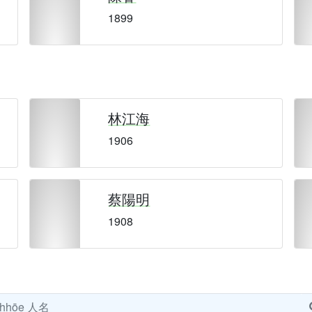
1899
林江海
1906
蔡陽明
1908