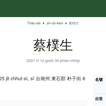
Thâu-ia̍h
Jîn-sū-kàm
蔡樸生
蔡樸生
2021 nî 12 goe̍h 30
phian-chhip
̍h 25 ji̍t chhut-sì, sī 台南州 東石郡 朴子街 ê
名號
出世