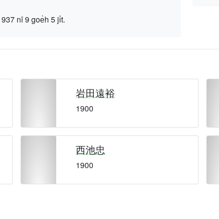
 9 goe̍h 5 ji̍t.
岩田遠裕
1900
西池忠
1900