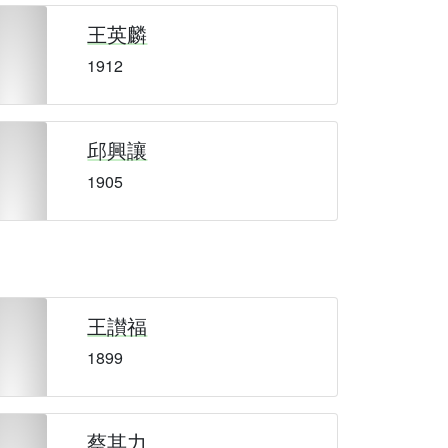
王英麟
1912
邱興讓
1905
王讃福
1899
蔡其力