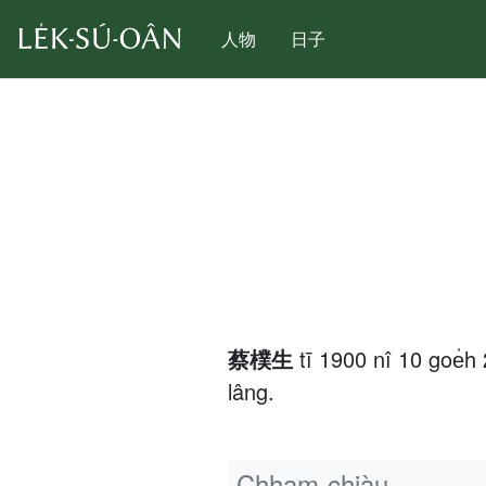
人物
日子
蔡樸生
tī 1900 nî 10 goe
lâng.
Chham-chiàu