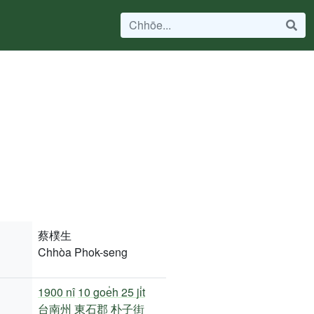
蔡樸生
Chhòa Phok-seng
1900 nî
10 goe̍h 25 ji̍t
台南州
東石郡
朴子街