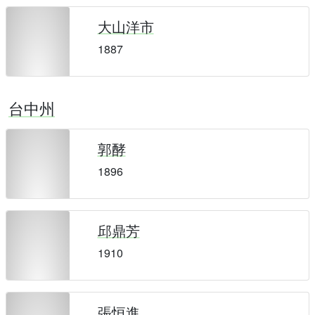
大山洋市
1887
台中州
郭酵
1896
邱鼎芳
1910
張恒進