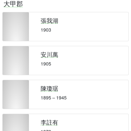
大甲郡
張我湖
1903
安川萬
1905
陳瓊琚
1895 – 1945
李註有