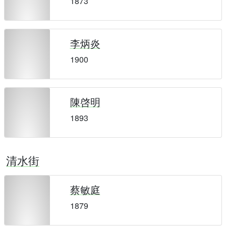
1873
李炳炎
1900
陳啓明
1893
清水街
蔡敏庭
1879