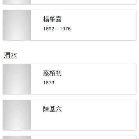
楊肇嘉
1892 – 1976
清水
蔡栢初
1873
陳基六