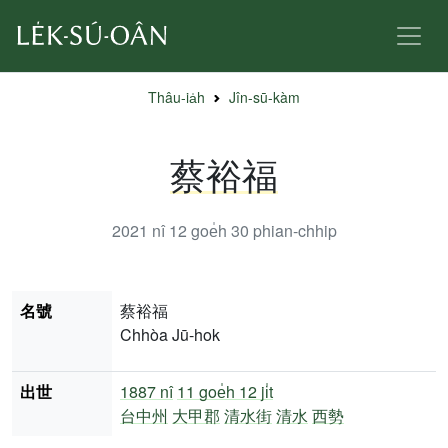
Thâu-ia̍h
Jîn-sū-kàm
蔡裕福
2021 nî 12 goe̍h 30
phian-chhip
名號
蔡裕福
Chhòa Jū-hok
出世
1887 nî
11 goe̍h 12 ji̍t
台中州
大甲郡
清水街
清水
西勢