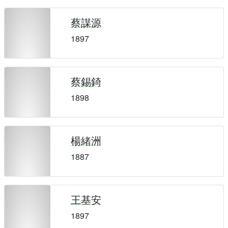
蔡謀源
1897
蔡錫錡
1898
楊緒洲
1887
王基安
1897