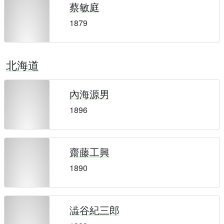
蔡敏庭
1879
北海道
內海源男
1896
齋藤工興
1890
澁谷紀三郎