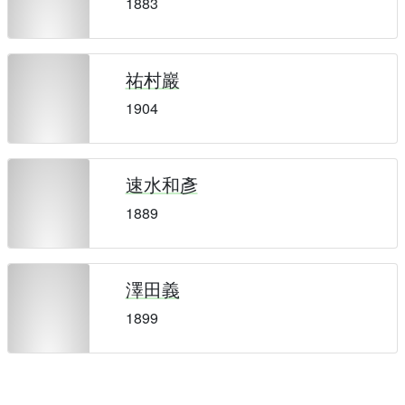
1883
祐村巖
1904
速水和彥
1889
澤田義
1899