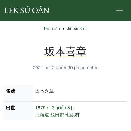
Thâu-ia̍h
Jîn-sū-kàm
坂本喜章
2021 nî 12 goe̍h 30
phian-chhip
名號
坂本喜章
出世
1879 nî
3 goe̍h 5 ji̍t
北海道
龜田郡
七飯村