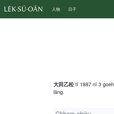
人物
日子
大田乙松
tī 1887 nî 3 goe
lâng.
Chham-chiàu