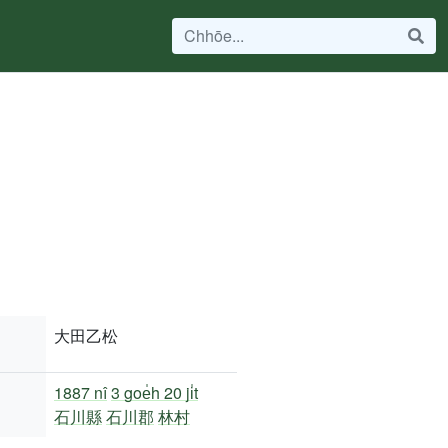
大田乙松
1887 nî
3 goe̍h 20 ji̍t
石川縣
石川郡
林村