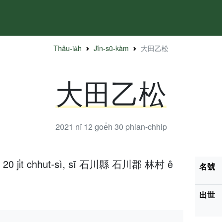
Thâu-ia̍h
Jîn-sū-kàm
大田乙松
大田乙松
2021 nî 12 goe̍h 30
phian-chhip
̍h 20 ji̍t chhut-sì, sī 石川縣 石川郡 林村 ê
名號
出世