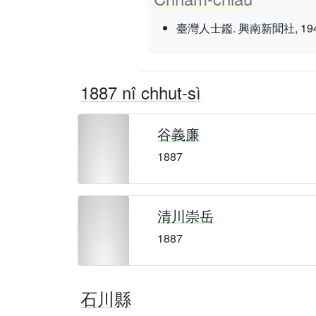
臺灣人士鑑. 興南新聞社, 1943 nî 3
1887 nî chhut-sì
谷義廉
1887
清川崇岳
1887
石川縣