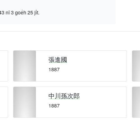
 goe̍h 25 ji̍t.
張進國
1887
中川孫次郎
1887