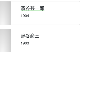
濱谷甚一郎
1904
鹽谷巖三
1903