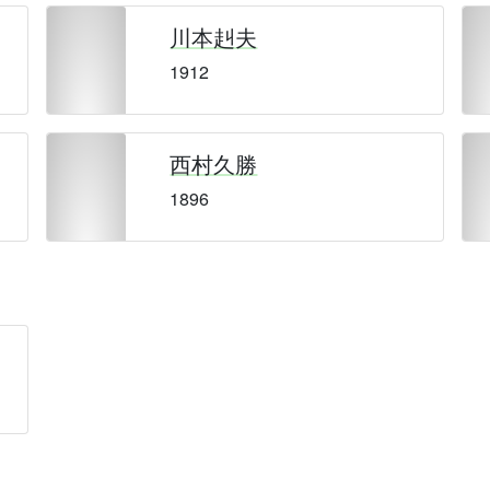
川本赳夫
1912
西村久勝
1896