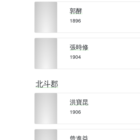
郭酵
1896
張時修
1904
北斗郡
洪寶昆
1906
曾進益