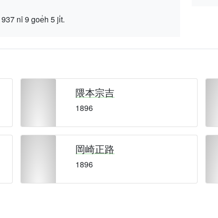
 9 goe̍h 5 ji̍t.
隈本宗吉
1896
岡崎正路
1896