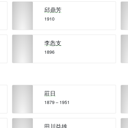
邱鼎芳
1910
李怣支
1896
莊日
1879 – 1951
田川益雄