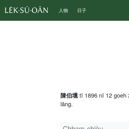
人物
日子
陳伯壎
tī 1896 nî 12 goe
lâng.
Chham-chiàu