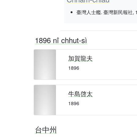
臺灣人士艦. 臺灣新民報社, 1937 nî
1896 nî chhut-sì
加賀龍夫
1896
牛島啓太
1896
台中州