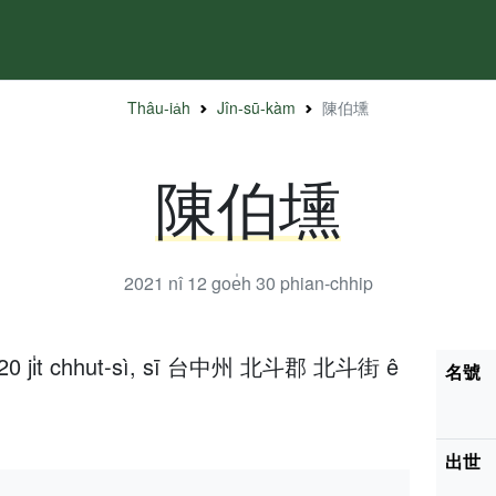
Thâu-ia̍h
Jîn-sū-kàm
陳伯壎
陳伯壎
2021 nî 12 goe̍h 30
phian-chhip
̍h 20 ji̍t chhut-sì, sī 台中州 北斗郡 北斗街 ê
名號
出世