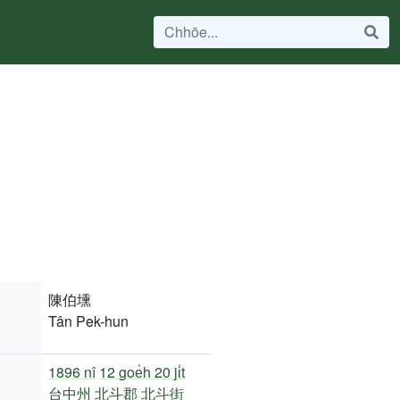
陳伯壎
Tân Pek-hun
1896 nî
12 goe̍h 20 ji̍t
台中州
北斗郡
北斗街