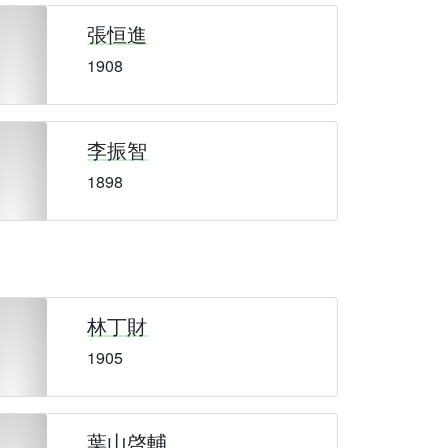
張恒進
1908
李振智
1898
林丁財
1905
葉山啓輔