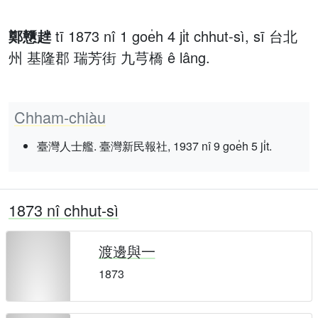
鄭戇趖
tī 1873 nî 1 goe̍h 4 ji̍t chhut-sì, sī 台北
州 基隆郡 瑞芳街 九芎橋 ê lâng.
Chham-chiàu
臺灣人士艦. 臺灣新民報社, 1937 nî 9 goe̍h 5 ji̍t.
1873 nî chhut-sì
渡邊與一
1873