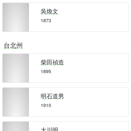
吳煥文
1873
台北州
柴田禎造
1895
明石道男
1910
大川明