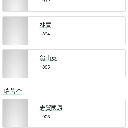
1912
林買
1894
翁山英
1885
瑞芳街
志賀國康
1908