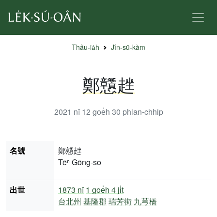
Thâu-ia̍h
Jîn-sū-kàm
鄭戇趖
2021 nî 12 goe̍h 30
phian-chhip
名號
鄭戇趖
Tēⁿ Gōng-so
出世
1873 nî
1 goe̍h 4 ji̍t
台北州
基隆郡
瑞芳街
九芎橋