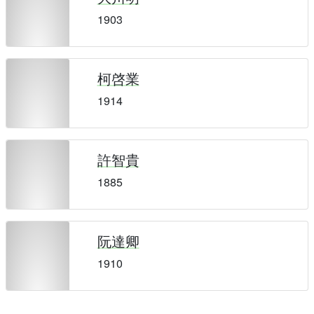
1903
柯啓業
1914
許智貴
1885
阮達卿
1910