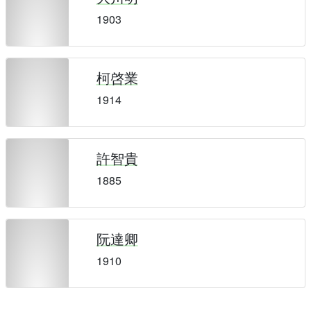
1903
柯啓業
1914
許智貴
1885
阮達卿
1910