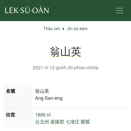
Thâu-ia̍h
Jîn-sū-kàm
翁山英
2021 nî 12 goe̍h 30
phian-chhip
名號
翁山英
Ang San-eng
出世
1885 nî
台北州
基隆郡
七堵庄
暖暖