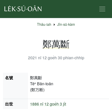
Thâu-ia̍h
Jîn-sū-kàm
鄭萬斷
2021 nî 12 goe̍h 30
phian-chhip
名號
鄭萬斷
Tēⁿ Bān-toān
(鄭万断)
出世
1886 nî
12 goe̍h 3 ji̍t