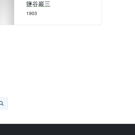
鹽谷巖三
1903