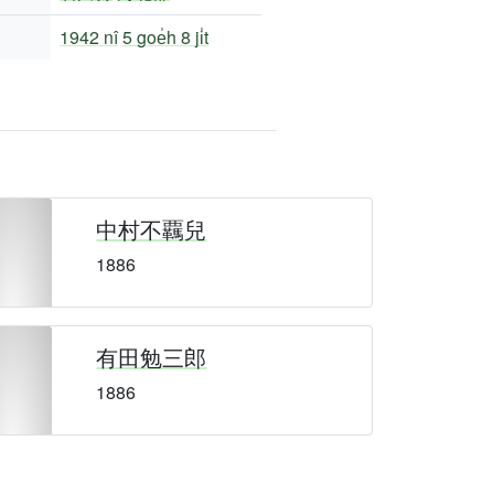
1942 nî
5 goe̍h 8 ji̍t
中村不覊兒
1886
有田勉三郎
1886