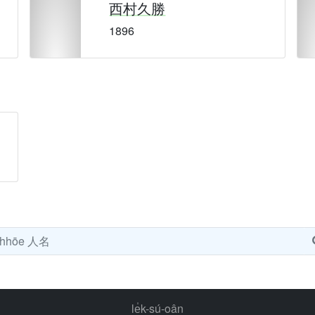
西村久勝
1896
le̍k-sú-oân