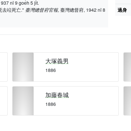
 9 goe̍h 5 ji̍t.
死去竝死亡."
臺灣總督府官報
, 臺灣總督府, 1942 nî 8
過身
大塚義男
1886
加藤春城
1886