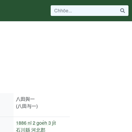
八田與一
(八田与一)
1886 nî
2 goe̍h 3 ji̍t
石川縣
河北郡