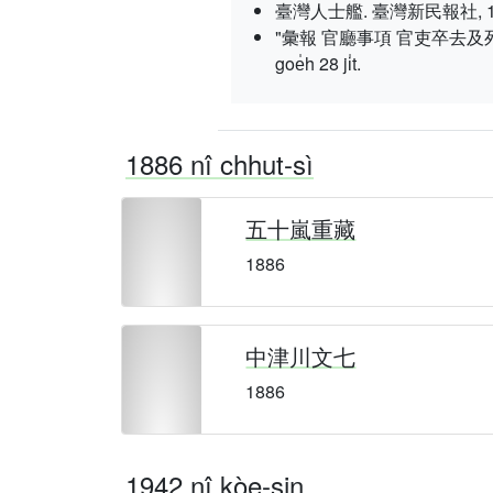
臺灣人士艦. 臺灣新民報社, 1937 nî
"彙報 官廳事項 官吏卒去及
goe̍h 28 ji̍t.
1886 nî chhut-sì
五十嵐重藏
1886
中津川文七
1886
1942 nî kòe-sin