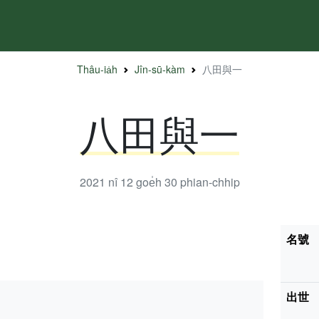
Thâu-ia̍h
Jîn-sū-kàm
八田與一
八田與一
2021 nî 12 goe̍h 30
phian-chhip
名號
出世