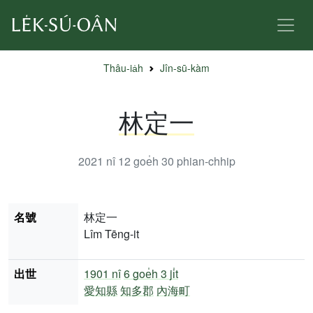
Thâu-ia̍h
Jîn-sū-kàm
林定一
2021 nî 12 goe̍h 30
phian-chhip
名號
林定一
Lîm Tēng-it
出世
1901 nî
6 goe̍h 3 ji̍t
愛知縣
知多郡
內海町