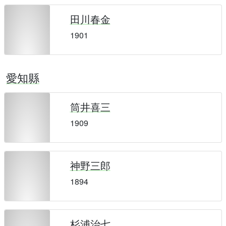
田川春金
1901
愛知縣
筒井喜三
1909
神野三郎
1894
杉浦治七