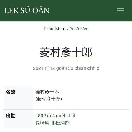
Thâu-ia̍h
Jîn-sū-kàm
菱村彥十郎
2021 nî 12 goe̍h 30
phian-chhip
名號
菱村彥十郎
(菱村彦十郎)
出世
1892 nî
4 goe̍h 1 ji̍t
長崎縣
北松浦郡