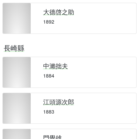
大德啓之助
1892
長崎縣
中瀨拙夫
1884
江頭源次郎
1883
門覺雄