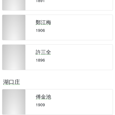
1891
鄭江梅
1906
許三全
1896
湖口庄
傅金池
1909