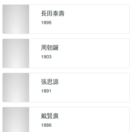
長田泰壽
1895
周朝鑼
1903
張思源
1891
戴賢廣
1886