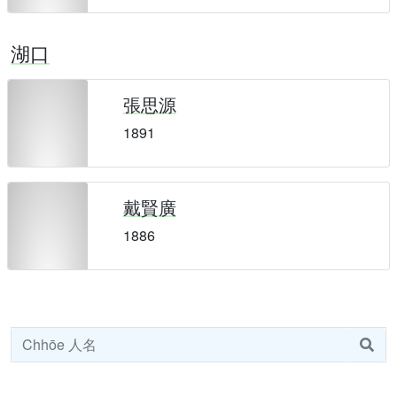
湖口
張思源
1891
戴賢廣
1886