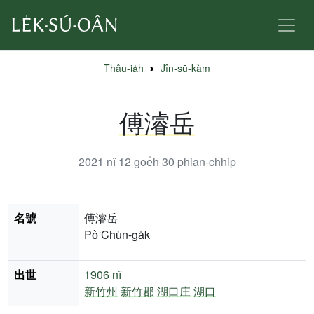
Thâu-ia̍h
Jîn-sū-kàm
傅濬岳
2021 nî 12 goe̍h 30
phian-chhip
名號
傅濬岳
Pò͘ Chùn-ga̍k
出世
1906 nî
新竹州
新竹郡
湖口庄
湖口