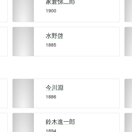
家倉悌二郎
1900
水野啓
1885
今川淵
1886
鈴木進一郎
1894