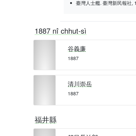
臺灣人士艦. 臺灣新民報社, 1937 nî
1887 nî chhut-sì
谷義廉
1887
清川崇岳
1887
福井縣