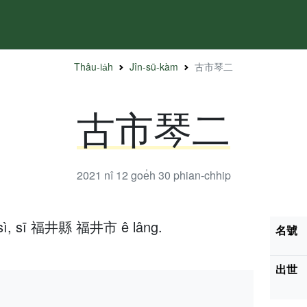
Thâu-ia̍h
Jîn-sū-kàm
古市琴二
古市琴二
2021 nî 12 goe̍h 30
phian-chhip
t-sì, sī 福井縣 福井市 ê lâng.
名號
出世