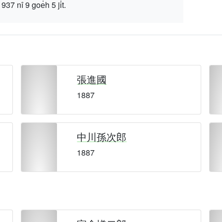
 9 goe̍h 5 ji̍t.
張進國
1887
中川孫次郎
1887