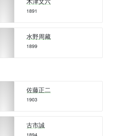
木津文六
1891
水野周藏
1899
佐藤正二
1903
古市誠
1894