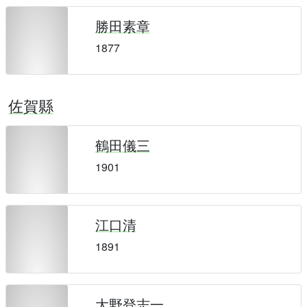
勝田素章
1877
佐賀縣
鶴田儀三
1901
江口清
1891
大野登志一