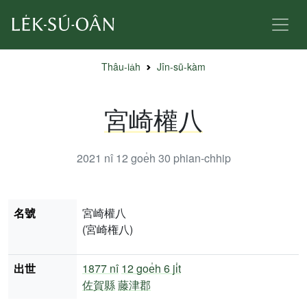
Thâu-ia̍h
Jîn-sū-kàm
宮崎權八
2021 nî 12 goe̍h 30
phian-chhip
名號
宮崎權八
(宮崎権八)
出世
1877 nî
12 goe̍h 6 ji̍t
佐賀縣
藤津郡