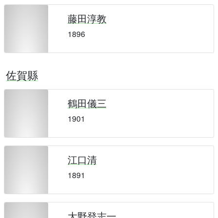
藤田淳教
1896
佐賀縣
鶴田儀三
1901
江口清
1891
大野登志一