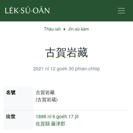
Thâu-ia̍h
Jîn-sū-kàm
古賀岩藏
2021 nî 12 goe̍h 30
phian-chhip
名號
古賀岩藏
(古賀岩蔵)
出世
1896 nî
6 goe̍h 17 ji̍t
佐賀縣
藤津郡