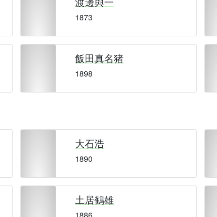
渡邊與一
1873
飯田真名猪
1898
大石浩
1890
土居鶴雄
1886