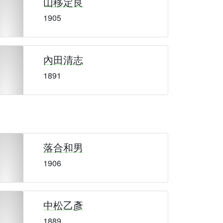
山移定良
1905
內田清志
1891
落合和男
1906
中松乙彥
1889