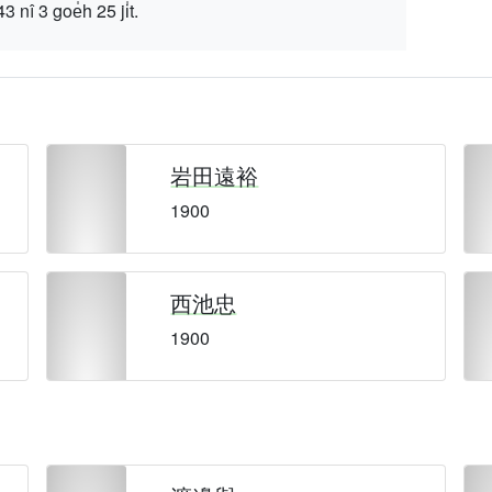
 goe̍h 25 ji̍t.
岩田遠裕
1900
西池忠
1900