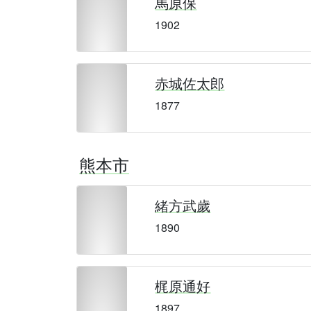
馬原保
1902
赤城佐太郎
1877
熊本市
緒方武歲
1890
梶原通好
1897