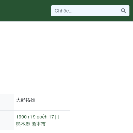
大野祐雄
1900 nî
9 goe̍h 17 ji̍t
熊本縣
熊本市