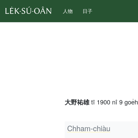
人物
日子
大野祐雄
tī 1900 nî 9 goe̍
Chham-chiàu