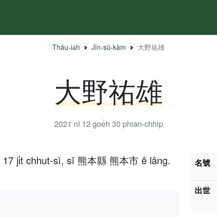
Thâu-ia̍h
Jîn-sū-kàm
大野祐雄
大野祐雄
2021 nî 12 goe̍h 30
phian-chhip
h 17 ji̍t chhut-sì, sī 熊本縣 熊本市 ê lâng.
名號
出世