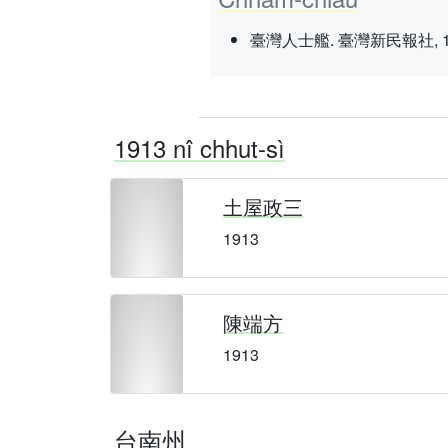
臺灣人士艦. 臺灣新民報社, 1937 nî
1913 nî chhut-sì
土屋政三
1913
陳端方
1913
台南州