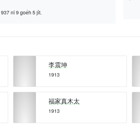
 9 goe̍h 5 ji̍t.
李震坤
1913
福家真木太
1913