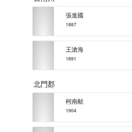
張進國
1887
王滄海
1891
北門郡
柯南献
1904