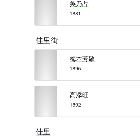
吳乃占
1881
佳里街
梅本芳敬
1895
高添旺
1892
佳里