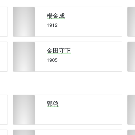
楊金成
1912
金田守正
1905
郭啓