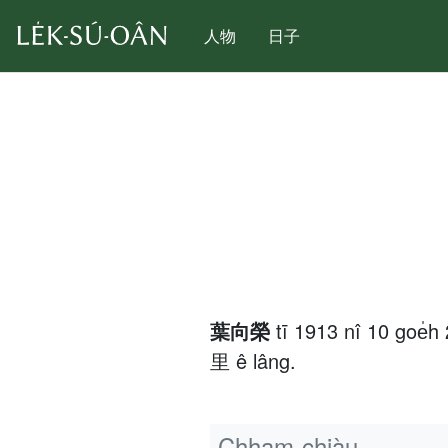
人物
日子
葉向榮
tī 1913 nî 10 goe
里 ê lâng.
Chham-chiàu