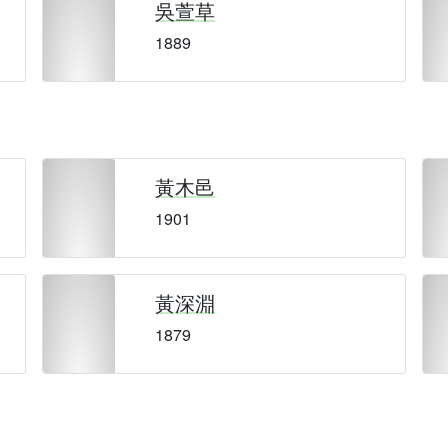
吳萱草
1889
黃木邑
1901
黃深淵
1879