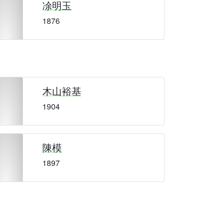
凃明玉
1876
木山裕基
1904
陳模
1897