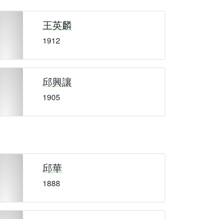
王英麟
1912
邱興讓
1905
邱華
1888