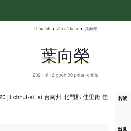
Thâu-ia̍h
Jîn-sū-kàm
葉向榮
葉向榮
2021 nî 12 goe̍h 30
phian-chhip
̍h 20 ji̍t chhut-sì, sī 台南州 北門郡 佳里街 佳
名號
出世