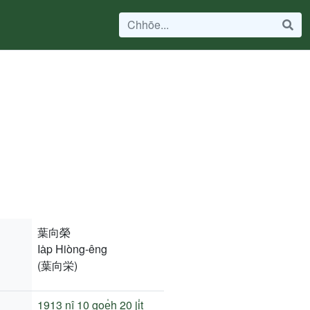
葉向榮
Ia̍p Hiòng-êng
(葉向栄)
1913 nî
10 goe̍h 20 ji̍t