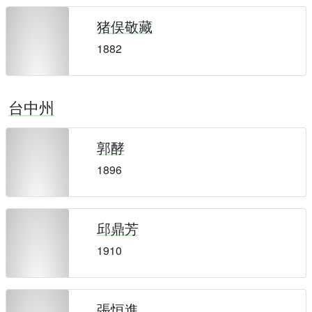
猪俣敬藏
1882
台中州
郭酵
1896
邱鼎芳
1910
張恒進