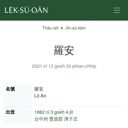
Thâu-ia̍h
Jîn-sū-kàm
羅安
2021 nî 12 goe̍h 30
phian-chhip
名號
羅安
Lô An
出世
1882 nî
3 goe̍h 4 ji̍t
台中州
豐原郡
潭子庄