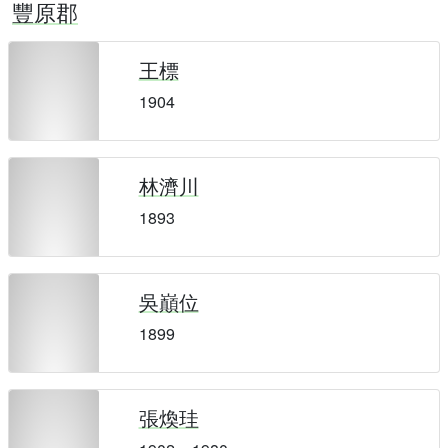
豐原郡
王標
1904
林濟川
1893
吳巔位
1899
張煥珪