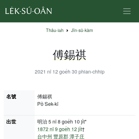
Thâu-ia̍h
Jîn-sū-kàm
傅錫祺
2021 nî 12 goe̍h 30
phian-chhip
名號
傅錫祺
Pò͘ Sek-kî
出世
明治 5 nî 8 goe̍h 10 ji̍t*
1872 nî
9 goe̍h 12 ji̍t
†
台中州
豐原郡
潭子庄