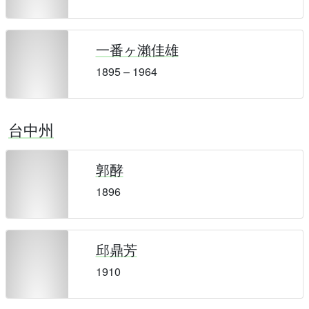
一番ヶ瀨佳雄
1895 – 1964
台中州
郭酵
1896
邱鼎芳
1910