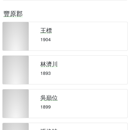
豐原郡
王標
1904
林濟川
1893
吳巔位
1899