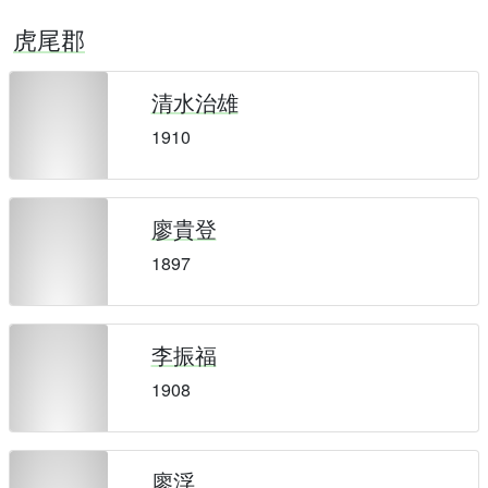
虎尾郡
清水治雄
1910
廖貴登
1897
李振福
1908
廖浮