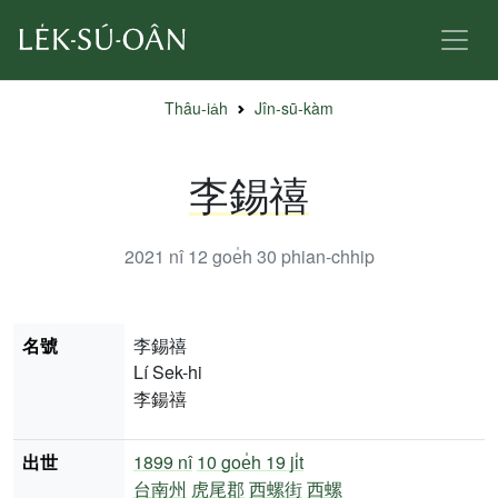
Thâu-ia̍h
Jîn-sū-kàm
李錫禧
2021 nî 12 goe̍h 30
phian-chhip
名號
李錫禧
Lí Sek-hi
李鍚禧
出世
1899 nî
10 goe̍h 19 ji̍t
台南州
虎尾郡
西螺街
西螺