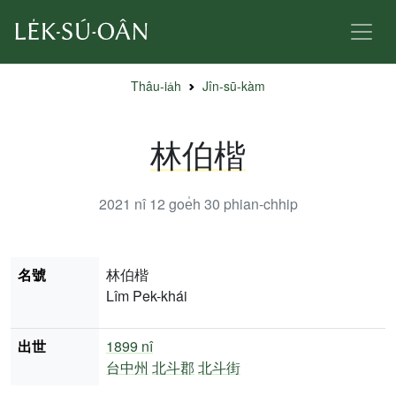
Thâu-ia̍h
Jîn-sū-kàm
林伯楷
2021 nî 12 goe̍h 30
phian-chhip
名號
林伯楷
Lîm Pek-khái
出世
1899 nî
台中州
北斗郡
北斗街