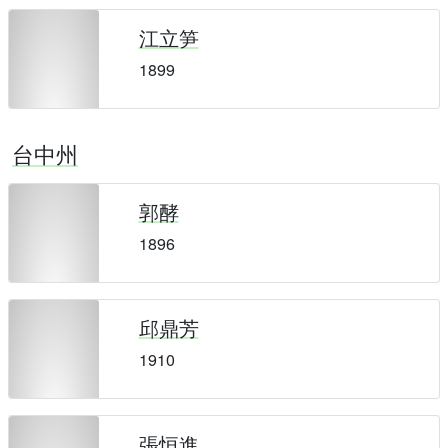
江立笋
1899
台中州
郭酵
1896
邱鼎芳
1910
張恒進