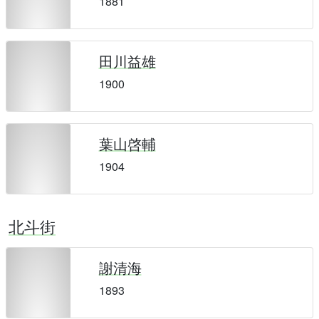
1881
田川益雄
1900
葉山啓輔
1904
北斗街
謝清海
1893