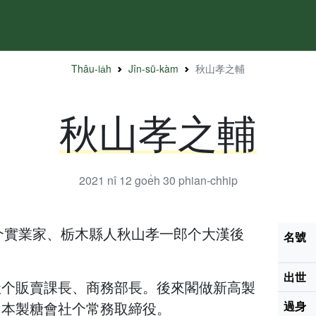
Thâu-ia̍h
Jîn-sū-kàm
秋山孝之輔
秋山孝之輔
2021 nî 12 goe̍h 30
phian-chhip
世个實業家、栃木縣人秋山孝一郎个大漢後
名號
出世
社个販賣課長、商務部長。後來閣做新高製
日本製糖會社个常務取締役。
過身