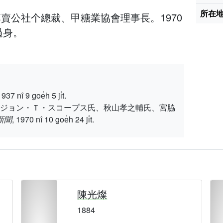
所在
賣公社个總裁、甲糖業協會理事長。1970
過身。
 9 goe̍h 5 ji̍t.
、ジョン・Ｔ・スコープス氏、秋山孝之輔氏、宮脇
新聞
, 1970 nî 10 goe̍h 24 ji̍t.
陳光燦
1884