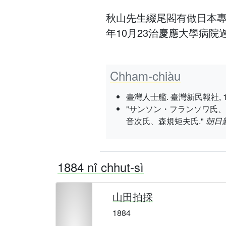
秋山先生綴尾閣有做日本專
年10月23治慶應大學病院
Chham-chiàu
臺灣人士艦. 臺灣新民報社, 1937 nî
"サンソン・フランソワ氏
音次氏、森規矩夫氏."
朝日
1884 nî chhut-sì
山田拍採
1884