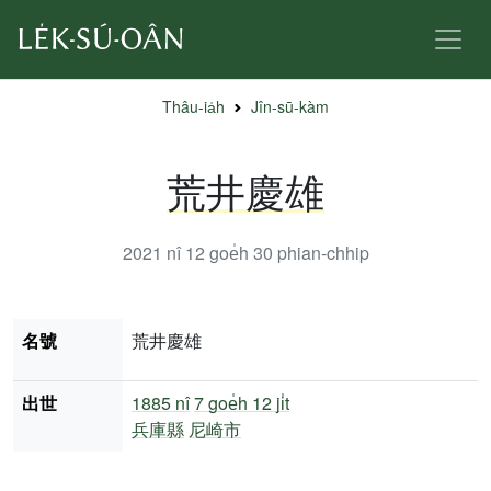
Thâu-ia̍h
Jîn-sū-kàm
荒井慶雄
2021 nî 12 goe̍h 30
phian-chhip
名號
荒井慶雄
出世
1885 nî
7 goe̍h 12 ji̍t
兵庫縣
尼崎市