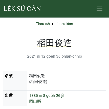
Thâu-ia̍h
Jîn-sū-kàm
稻田俊造
2021 nî 12 goe̍h 30
phian-chhip
名號
稻田俊造
(稲田俊造)
出世
1885 nî
8 goe̍h 26 ji̍t
岡山縣