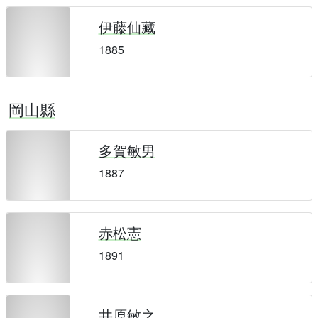
伊藤仙藏
1885
岡山縣
多賀敏男
1887
赤松憲
1891
井原敏之