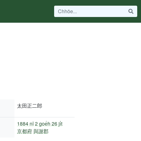
太田正二郎
1884 nî
2 goe̍h 26 ji̍t
京都府
與謝郡