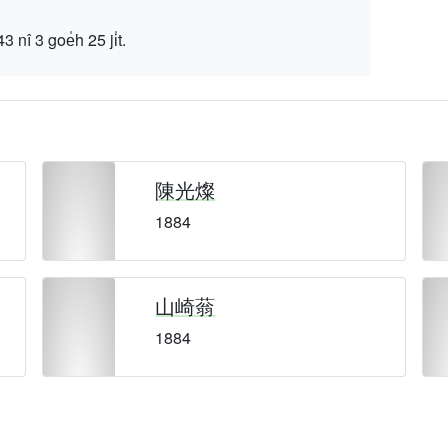
 goe̍h 25 ji̍t.
陳光燦
1884
山崎蓊
1884