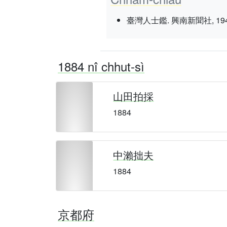
臺灣人士鑑. 興南新聞社, 1943 nî 3
1884 nî chhut-sì
山田拍採
1884
中瀨拙夫
1884
京都府