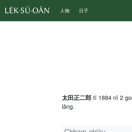
人物
日子
太田正二郎
tī 1884 nî 2 g
lâng.
Chham-chiàu