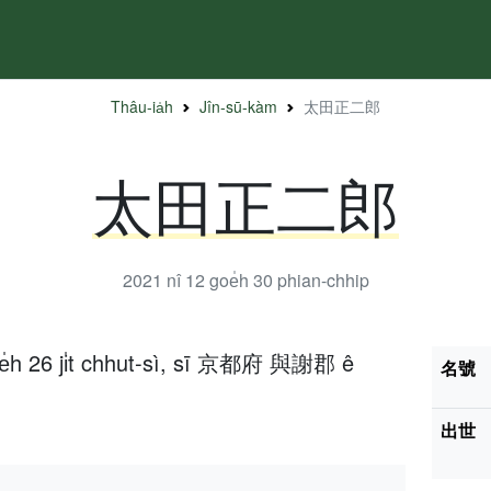
Thâu-ia̍h
Jîn-sū-kàm
太田正二郎
太田正二郎
2021 nî 12 goe̍h 30
phian-chhip
oe̍h 26 ji̍t chhut-sì, sī 京都府 與謝郡 ê
名號
出世