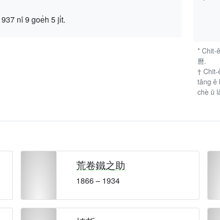
 9 goe̍h 5 ji̍t.
* Chit-
曆.
† Chit-
tâng ê 
chè ū l
荒卷鐵之助
1866 – 1934