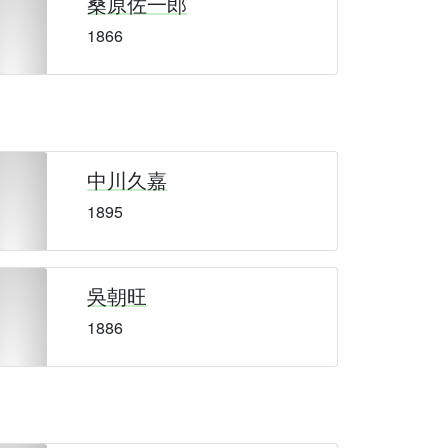
桑原佐一郎
1866
中川久嘉
1895
吳朝旺
1886