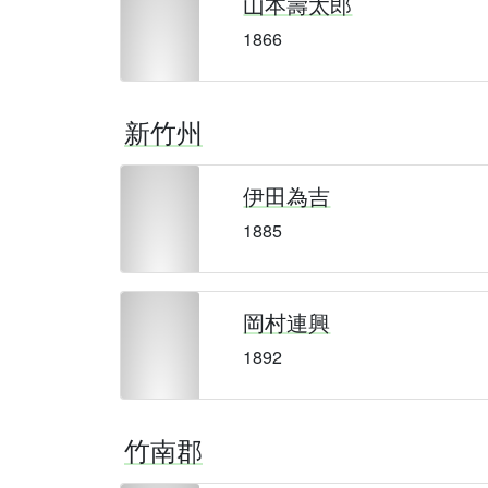
山本壽太郎
1866
新竹州
伊田為吉
1885
岡村連興
1892
竹南郡