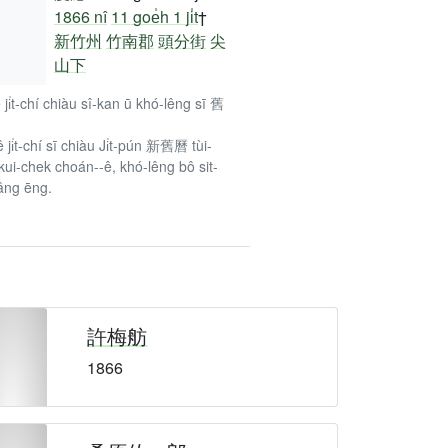
1866 nî
11 goe̍h 1 ji̍t
†
新竹州
竹南郡
頭分街
尖
山下
ê ji̍t-chí chiàu sî-kan ū khó-lêng sī 舊
ê ji̍t-chí sī chiàu Ji̍t-pún 新舊曆 tùi-
kui-chek choán--ê, khó-lêng bô sit-
âng ēng.
許梅舫
1866