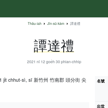
Thâu-ia̍h
Jîn-sū-kàm
譚達禮
譚達禮
2021 nî 12 goe̍h 30
phian-chhip
̍h 1 ji̍t chhut-sì, sī 新竹州 竹南郡 頭分街 尖
名號
出世