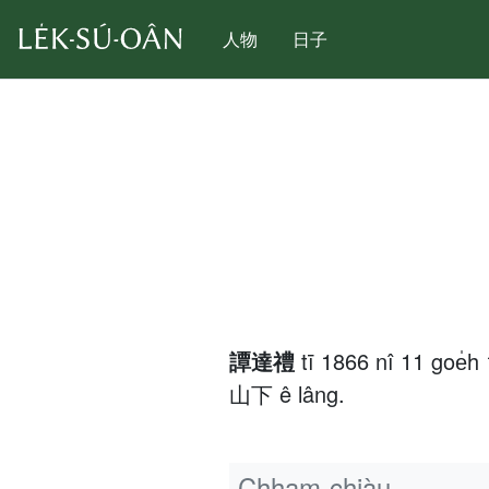
人物
日子
譚達禮
tī 1866 nî 11 goe
山下 ê lâng.
Chham-chiàu