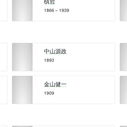
槙哲
1866 – 1939
中山源政
1893
金山健一
1909