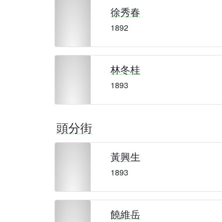
徐秀春
1892
林冬桂
1893
頭分街
黃興生
1893
饒維岳