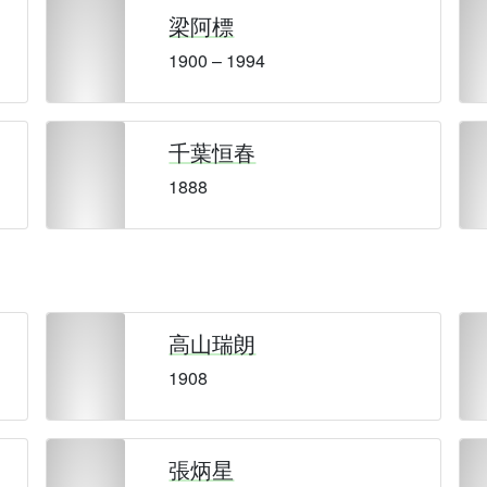
梁阿標
1900 – 1994
千葉恒春
1888
高山瑞朗
1908
張炳星