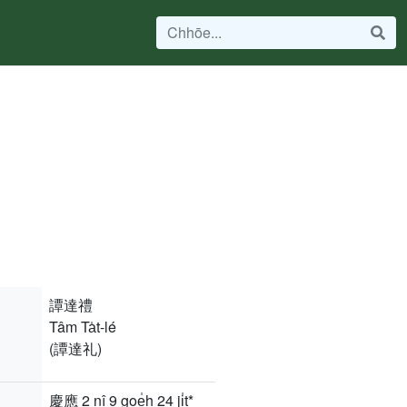
譚達禮
Tâm Ta̍t-lé
(譚達礼)
慶應 2 nî 9 goe̍h 24 ji̍t*