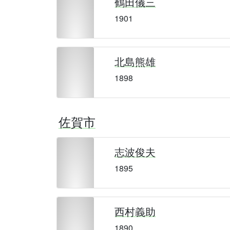
鶴田儀三
1901
北島熊雄
1898
佐賀市
志波俊夫
1895
西村義助
1890