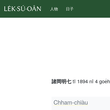
人物
日子
諸岡明七
tī 1894 nî 4 goe̍
Chham-chiàu