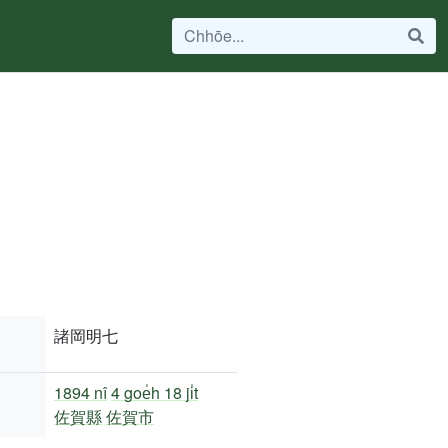
諸岡明七
1894 nî
4 goe̍h 18 ji̍t
佐賀縣
佐賀市