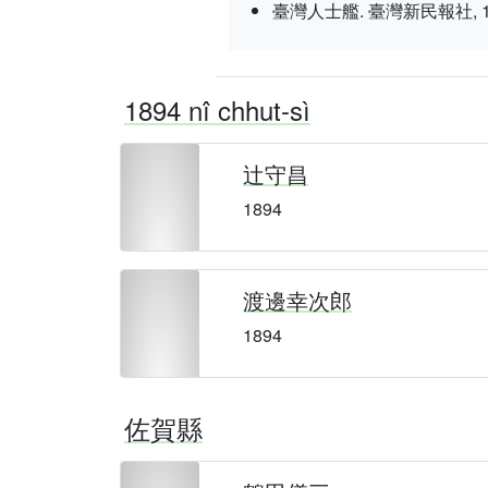
臺灣人士艦. 臺灣新民報社, 1937 nî
1894 nî chhut-sì
辻守昌
1894
渡邊幸次郎
1894
佐賀縣