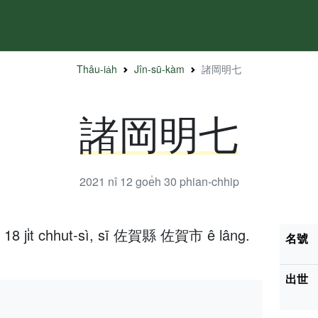
Thâu-ia̍h
Jîn-sū-kàm
諸岡明七
諸岡明七
2021 nî 12 goe̍h 30
phian-chhip
h 18 ji̍t chhut-sì, sī 佐賀縣 佐賀市 ê lâng.
名號
出世