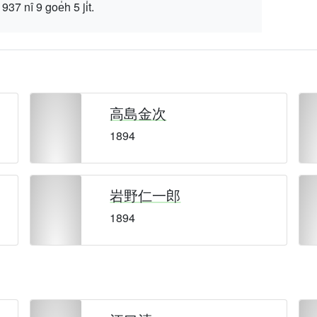
 9 goe̍h 5 ji̍t.
高島金次
1894
岩野仁一郎
1894