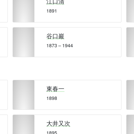
江口清
1891
谷口巖
1873 – 1944
東春一
1898
大井又次
1895