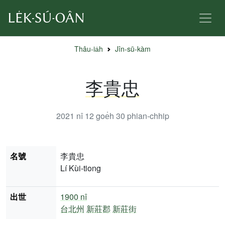
Thâu-ia̍h
Jîn-sū-kàm
李貴忠
2021 nî 12 goe̍h 30
phian-chhip
名號
李貴忠
Lí Kùi-tiong
出世
1900 nî
台北州
新莊郡
新莊街