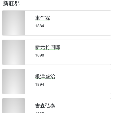
新莊郡
東作霖
1884
新元竹四郎
1898
根津盛治
1894
吉森弘泰