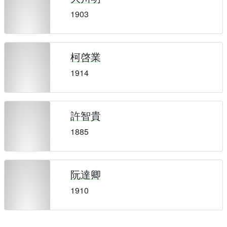
1903
柯啓業
1914
許智貴
1885
阮達卿
1910