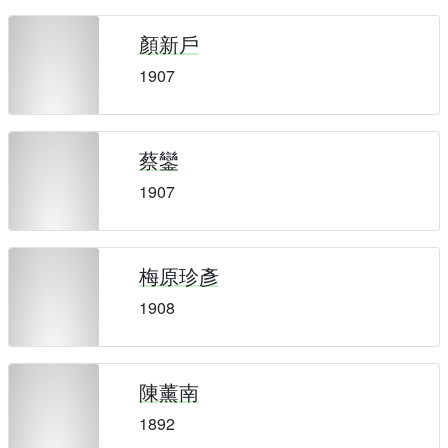
顏新戶
1907
蔡鑾
1907
梅原珍彥
1908
陳薰南
1892