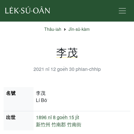
Thâu-ia̍h
Jîn-sū-kàm
李茂
2021 nî 12 goe̍h 30
phian-chhip
名號
李茂
Lí Bō͘
出世
1896 nî
8 goe̍h 15 ji̍t
新竹州
竹南郡
竹南街