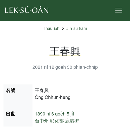
Thâu-ia̍h
Jîn-sū-kàm
王春興
2021 nî 12 goe̍h 30
phian-chhip
名號
王春興
Ông Chhun-heng
出世
1890 nî
6 goe̍h 5 ji̍t
台中州
彰化郡
鹿港街