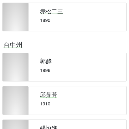
赤松二三
1890
台中州
郭酵
1896
邱鼎芳
1910
張恒進