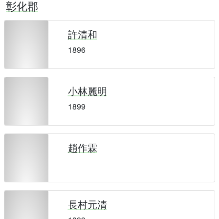
彰化郡
許清和
1896
小林麗明
1899
趙作霖
長村元清