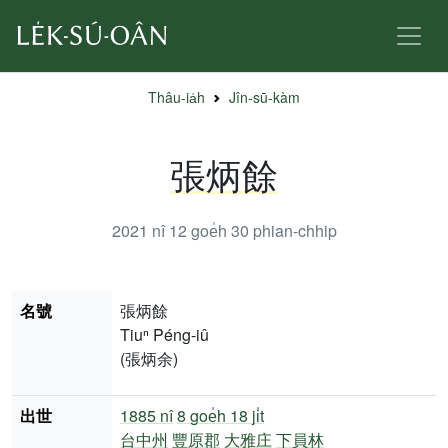
Thâu-ia̍h
Jîn-sū-kàm
張炳餘
2021 nî 12 goe̍h 30
phian-chhip
名號
張炳餘
Tiuⁿ Péng-iû
(張炳余)
出世
1885 nî
8 goe̍h 18 ji̍t
台中州
豐原郡
大雅庄
下員林