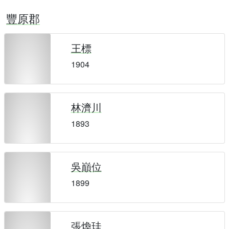
豐原郡
王標
1904
林濟川
1893
吳巔位
1899
張煥珪