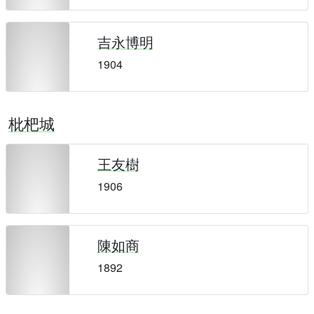
吉永博明
1904
枇杷城
王友樹
1906
陳如商
1892