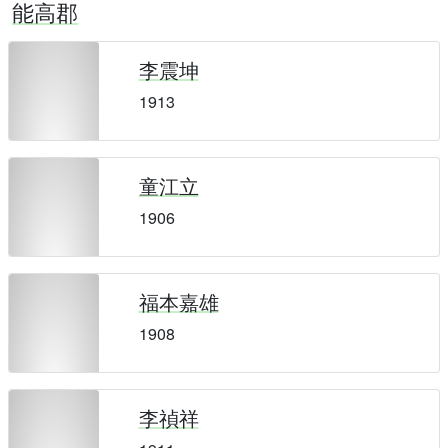
能高郡
李震坤
1913
童江立
1906
福本嘉雄
1908
李禎祥