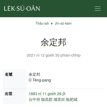
Thâu-ia̍h
Jîn-sū-kàm
余定邦
2021 nî 12 goe̍h 30
phian-chhip
名號
余定邦
Û Tēng-pang
出世
1883 nî
11 goe̍h 29 ji̍t
台中州
能高郡
埔里街
枇杷城