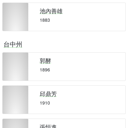
池內善雄
1883
台中州
郭酵
1896
邱鼎芳
1910
張恒進