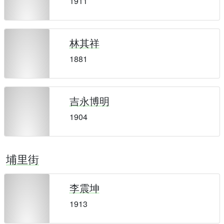
1911
林其祥
1881
吉永博明
1904
埔里街
李震坤
1913