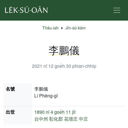
Thâu-ia̍h
Jîn-sū-kàm
李鵬儀
2021 nî 12 goe̍h 30
phian-chhip
名號
李鵬儀
Lí Phêng-gî
出世
1890 nî
4 goe̍h 11 ji̍t
台中州
彰化郡
花壇庄
中庄