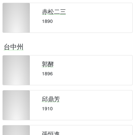
赤松二三
1890
台中州
郭酵
1896
邱鼎芳
1910
張恒進