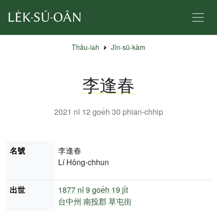
Thâu-ia̍h
Jîn-sū-kàm
李逢春
2021 nî 12 goe̍h 30
phian-chhip
名號
李逢春
Lí Hông-chhun
出世
1877 nî
9 goe̍h 19 ji̍t
台中州
南投郡
草屯街