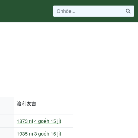
渡利友吉
1873 nî
4 goe̍h 15 ji̍t
1935 nî
3 goe̍h 16 ji̍t