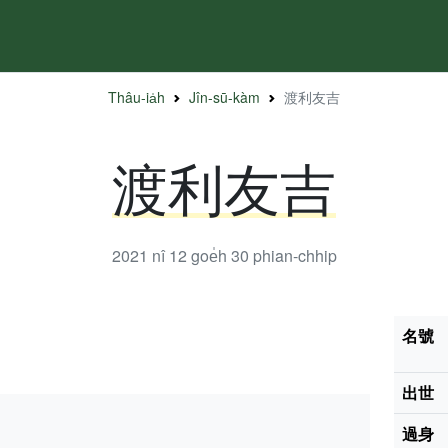
Thâu-ia̍h
Jîn-sū-kàm
渡利友吉
渡利友吉
2021 nî 12 goe̍h 30
phian-chhip
名號
出世
過身