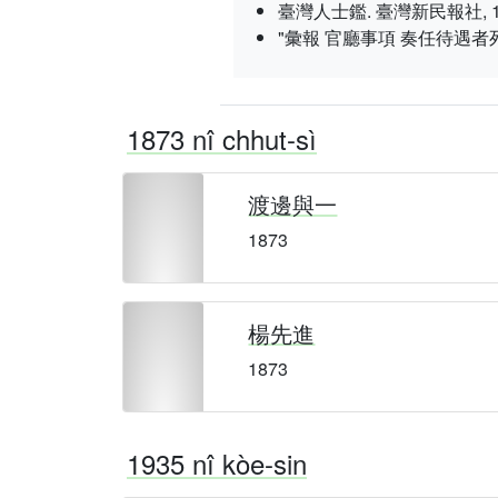
臺灣人士鑑. 臺灣新民報社, 1934 nî
"彙報 官廳事項 奏任待遇者死
1873 nî chhut-sì
渡邊與一
1873
楊先進
1873
1935 nî kòe-sin