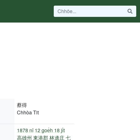
蔡得
Chhòa Tit
1878 nî
12 goe̍h 18 ji̍t
高雄州
東港郡
林邊庄
七