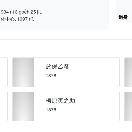
 3 goe̍h 25 ji̍t.
過身
, 1997 nî.
於保乙彥
1878
梅原寅之助
1878