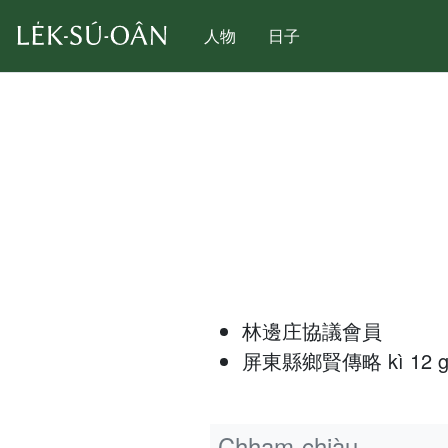
人物
日子
林邊庄協議會員
屏東縣鄉賢傳略 kì 12 goe̍h 
Chham-chiàu