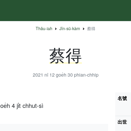
Thâu-ia̍h
Jîn-sū-kàm
蔡得
蔡得
2021 nî 12 goe̍h 30
phian-chhip
名號
4 ji̍t chhut-sì
出世